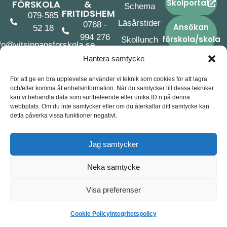
Skolportal
FÖRSKOLA
&
Schema
FRITIDSHEM
079-585
Läsårstider
0768 -
Ansökan
52 18
994 276
förskola/skola
Skollunch
fo@vitsippansforskola.se
skolan@morupsfriskola.se
Skolskjuts
Långåsvägen
Hantera samtycke
Långåsvägen
15
Aktuella
För att ge en bra upplevelse använder vi teknik som cookies för att lagra
13
dokument
311 90
och/eller komma åt enhetsinformation. När du samtycker till dessa tekniker
311 90
kan vi behandla data som surfbeteende eller unika ID:n på denna
Morup
webbplats. Om du inte samtycker eller om du återkallar ditt samtycke kan
Morup
detta påverka vissa funktioner negativt.
Jag samtycker
© 2026 Morups Friskola
Cookiepolicy (EU)
Integritetspolicy
Neka samtycke
Producerad av: André med Vänner, webbyrå Varberg
Visa preferenser
Cookie Policy
Integritetspolicy