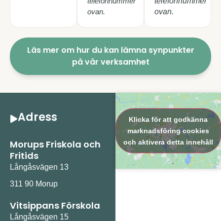
telefonnummer
telefonnummer
ovan.
ovan.
Läs mer om hur du kan lämna synpunkter
på vår verksamhet
Adress
Klicka för att godkänna
marknadsföring cookies
och aktivera detta innehåll
Morups Friskola och
Fritids
Långåsvägen 13
311 90 Morup
Vitsippans Förskola
Långåsvägen 15