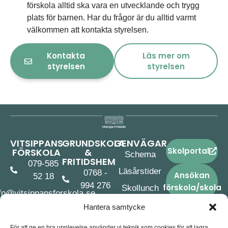
förskola alltid ska vara en utvecklande och trygg
plats för barnen. Har du frågor är du alltid varmt
välkommen att kontakta styrelsen.
Kontakta
Läs mer om
styrelsen
styrelsen
VITSIPPANS
GRUNDSKOLA
GENVÄGAR
Skolportal
FÖRSKOLA
&
Schema
FRITIDSHEM
079-585
Läsårstider
0768 -
Ansökan
52 18
994 276
förskola/skola
Skollunch
fo@vitsippansforskola.se
skolan@morupsfriskola.se
Skolskjuts
Långåsvägen
Hantera samtycke
Långåsvägen
15
Aktuella
För att ge en bra upplevelse använder vi teknik som cookies för att lagra