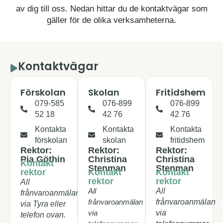
av dig till oss. Nedan hittar du de kontaktvägar som
gäller för de olika verksamheterna.
Kontaktvägar
Förskolan
Skolan
Fritidshem
079-585
076-899
076-899
52 18
42 76
42 76
Kontakta
Kontakta
Kontakta
förskolan
skolan
fritidshem
Rektor:
Rektor:
Rektor:
Pia Göthin
Christina
Christina
Kontakt
Stenman
Stenman
rektor
Kontakt
Kontakt
rektor
rektor
All
All
All
frånvaroanmälan
frånvaroanmälan
frånvaroanmälan
via Tyra eller
via
via
telefon ovan.