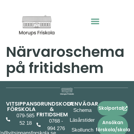
content
Närvaroschema
på fritidshem
VITSIPPANS
GRUNDSKOLA
GENVÄGAR
Skolportal
FÖRSKOLA
&
Schema
FRITIDSHEM
079-585
Läsårstider
0768 -
Ansökan
52 18
994 276
förskola/skola
Skollunch
fo@vitsippansforskola.se