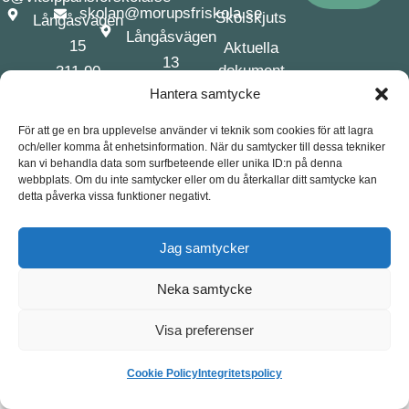
skolan@morupsfriskola.se
Skolskjuts
Långåsvägen
Långåsvägen
15
Aktuella
13
dokument
311 90
311 90
Hantera samtycke
Morup
Morup
För att ge en bra upplevelse använder vi teknik som cookies för att lagra
och/eller komma åt enhetsinformation. När du samtycker till dessa tekniker
kan vi behandla data som surfbeteende eller unika ID:n på denna
webbplats. Om du inte samtycker eller om du återkallar ditt samtycke kan
© 2026 Morups Friskola
detta påverka vissa funktioner negativt.
Cookiepolicy (EU)
Integritetspolicy
Producerad av: André med Vänner, webbyrå Varberg
Jag samtycker
Neka samtycke
Visa preferenser
Cookie Policy
Integritetspolicy