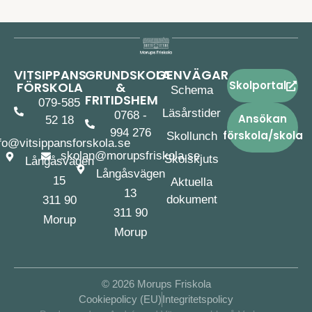
VITSIPPANS
GRUNDSKOLA
GENVÄGAR
Skolportal
FÖRSKOLA
&
Schema
FRITIDSHEM
079-585
Läsårstider
0768 -
Ansökan
52 18
994 276
förskola/skola
Skollunch
fo@vitsippansforskola.se
skolan@morupsfriskola.se
Skolskjuts
Långåsvägen
Långåsvägen
15
Aktuella
13
dokument
311 90
311 90
Morup
Morup
© 2026 Morups Friskola
Cookiepolicy (EU)
Integritetspolicy