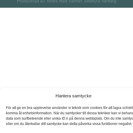
Producerad av: André med Vänner, webbyrå Varberg
Hantera samtycke
För att ge en bra upplevelse använder vi teknik som cookies för att lagra och/el
komma åt enhetsinformation. När du samtycker till dessa tekniker kan vi behan
data som surfbeteende eller unika ID:n på denna webbplats. Om du inte samty
eller om du återkallar ditt samtycke kan detta påverka vissa funktioner negativt.