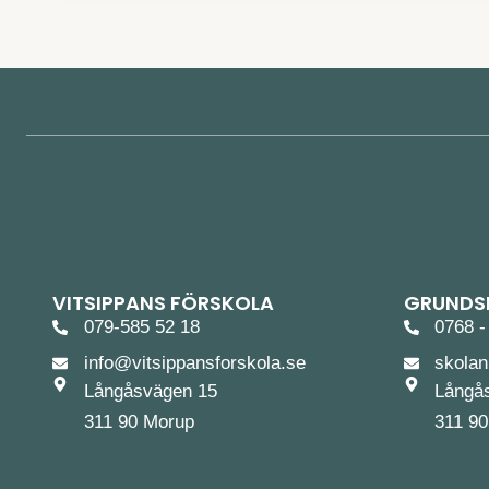
VITSIPPANS FÖRSKOLA
GRUNDSK
079-585 52 18
0768 -
info@vitsippansforskola.se
skola
Långåsvägen 15
Långå
311 90 Morup
311 9