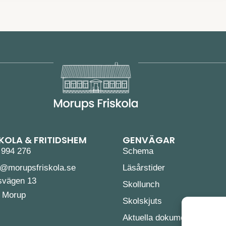
OLA & FRITIDSHEM
GENVÄGAR
 994 276
Schema
n@morupsfriskola.se
Läsårstider
svägen 13
Skollunch
0 Morup
Skolskjuts
Aktuella dokument